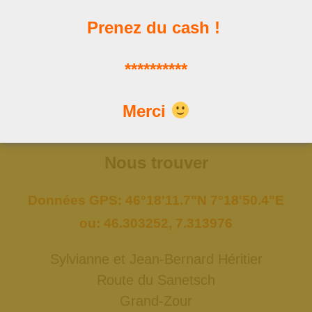
Prenez du cash !
Les news
**********
Les dernières publications
Merci
Nous trouver
Données GPS: 46°18'11.7"N 7°18'50.4"E
ou: 46.303252, 7.313976
Sylvianne et Jean-Bernard Héritier
Route du Sanetsch
Grand-Zour