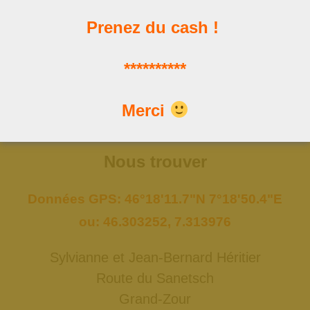
Prenez du cash !
Les news
**********
Les dernières publications
Merci
Nous trouver
Données GPS: 46°18'11.7"N 7°18'50.4"E
ou: 46.303252, 7.313976
Sylvianne et Jean-Bernard Héritier
Route du Sanetsch
Grand-Zour