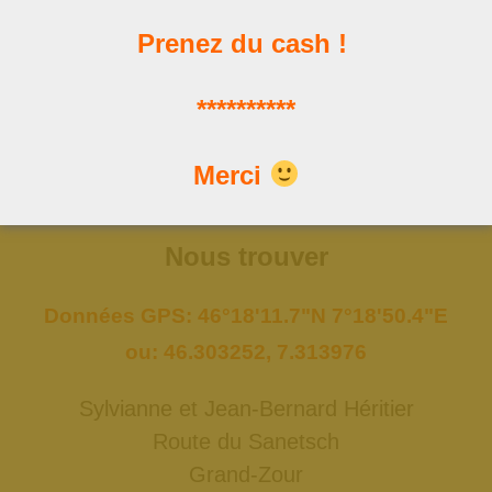
Prenez du cash !
Les news
**********
Les dernières publications
Merci
Nous trouver
Données GPS: 46°18'11.7"N 7°18'50.4"E
ou: 46.303252, 7.313976
Sylvianne et Jean-Bernard Héritier
Route du Sanetsch
Grand-Zour