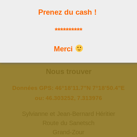
Prenez du cash !
Les news
**********
Les dernières publications
Merci
Nous trouver
Données GPS: 46°18'11.7"N 7°18'50.4"E
ou: 46.303252, 7.313976
Sylvianne et Jean-Bernard Héritier
Route du Sanetsch
Grand-Zour