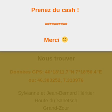
Prenez du cash !
Les news
**********
Les dernières publications
Merci
Nous trouver
Données GPS: 46°18'11.7"N 7°18'50.4"E
ou: 46.303252, 7.313976
Sylvianne et Jean-Bernard Héritier
Route du Sanetsch
Grand-Zour