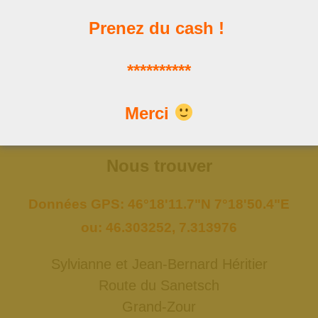
Prenez du cash !
Les news
**********
Les dernières publications
Merci
Nous trouver
Données GPS: 46°18'11.7"N 7°18'50.4"E
ou: 46.303252, 7.313976
Sylvianne et Jean-Bernard Héritier
Route du Sanetsch
Grand-Zour