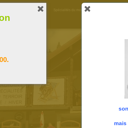
A propos
La carte
Spécialités du moment
Heures d’ouverture
ion
00.
son
mais 