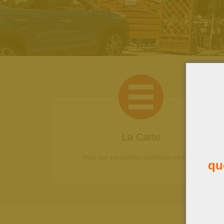
La Carte
Pour que vos papilles gustatives s'éclatent!
qu