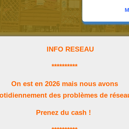
M
INFO RESEAU
**********
Horaires
On est en 2026 mais nous avons
Nos heures d'ouverture
otidiennement des problèmes de rése
Prenez du cash !