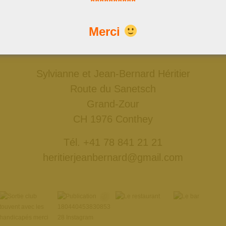
**********
Nous trouver
Merci
Données GPS: 46°18'11.7"N 7°18'50.4"E
ou: 46.303252, 7.313976
Sylvianne et Jean-Bernard Héritier
Route du Sanetsch
Grand-Zour
CH 1976 Conthey
Tél. +41 78 841 21 21
heritierjeanbernard@gmail.com