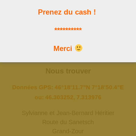
Prenez du cash !
Les news
**********
Les dernières publications
Merci
Nous trouver
Données GPS: 46°18'11.7"N 7°18'50.4"E
ou: 46.303252, 7.313976
Sylvianne et Jean-Bernard Héritier
Route du Sanetsch
Grand-Zour