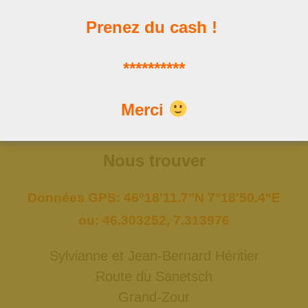
Prenez du cash !
Les news
**********
Les dernières publications
Merci
Nous trouver
Données GPS: 46°18'11.7"N 7°18'50.4"E
ou: 46.303252, 7.313976
Sylvianne et Jean-Bernard Héritier
Route du Sanetsch
Grand-Zour