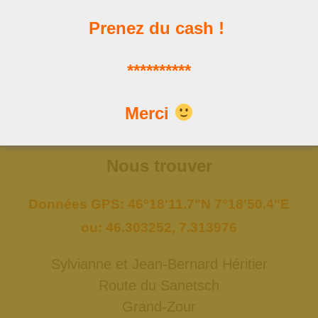
Prenez du cash !
Les news
**********
Les dernières publications
Merci
Nous trouver
Données GPS: 46°18'11.7"N 7°18'50.4"E
ou: 46.303252, 7.313976
Sylvianne et Jean-Bernard Héritier
Route du Sanetsch
Grand-Zour