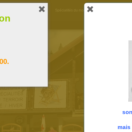
A propos
La carte
Spécialités du moment
Heures d’ouverture
ion
00.
son
mais 