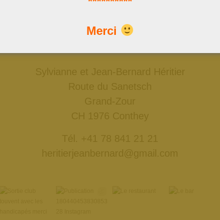
**********
Nous trouver
Merci
Données GPS: 46°18'11.7"N 7°18'50.4"E
ou: 46.303252, 7.313976
Sylvianne et Jean-Bernard Héritier
Route du Sanetsch
Grand-Zour
CH 1976 Conthey
Tél. +41 78 841 21 21
heritierjeanbernard@gmail.com