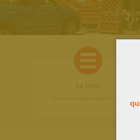
La Carte
Pour que vos papilles gustatives s'éclatent!
qu