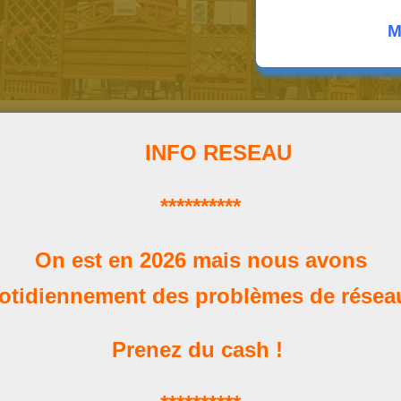
M
INFO RESEAU
**********
Horaires
On est en 2026 mais nous avons
Nos heures d'ouverture
otidiennement des problèmes de rése
Prenez du cash !