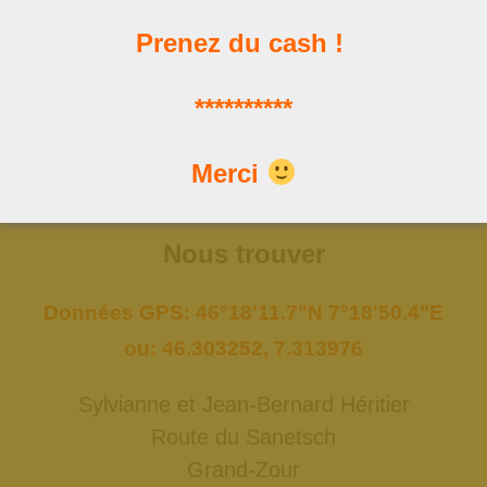
Prenez du cash !
Les news
**********
Les dernières publications
Merci
Nous trouver
Données GPS: 46°18'11.7"N 7°18'50.4"E
ou: 46.303252, 7.313976
Sylvianne et Jean-Bernard Héritier
Route du Sanetsch
Grand-Zour