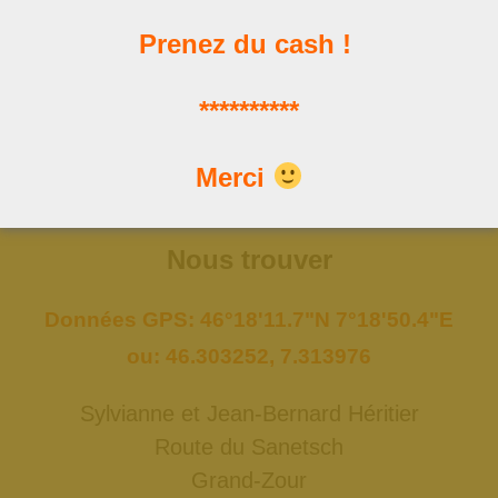
Prenez du cash !
Les news
**********
Les dernières publications
Merci
Nous trouver
Données GPS: 46°18'11.7"N 7°18'50.4"E
ou: 46.303252, 7.313976
Sylvianne et Jean-Bernard Héritier
Route du Sanetsch
Grand-Zour