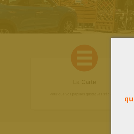
La Carte
Pour que vos papilles gustatives s'éclatent!
qu