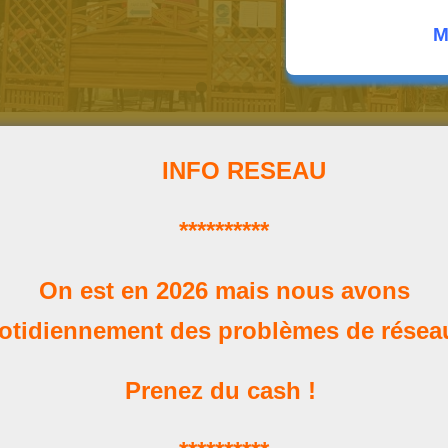
M
INFO RESEAU
**********
Horaires
On est en 2026 mais nous avons
Nos heures d'ouverture
otidiennement des problèmes de rése
Prenez du cash !