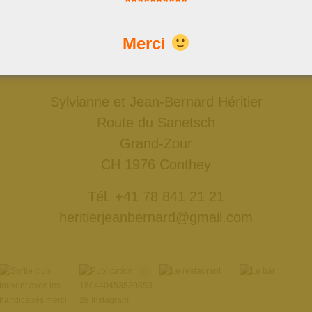
**********
Nous trouver
Merci
Données GPS: 46°18'11.7"N 7°18'50.4"E
ou: 46.303252, 7.313976
Sylvianne et Jean-Bernard Héritier
Route du Sanetsch
Grand-Zour
CH 1976 Conthey
Tél. +41 78 841 21 21
heritierjeanbernard@gmail.com