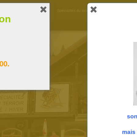
A propos
La carte
Spécialités du moment
Heures d’ouverture
ion
00.
son
mais 