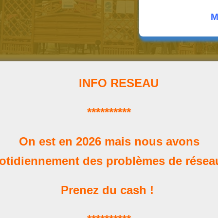
M
INFO RESEAU
**********
Horaires
On est en 2026 mais nous avons
Nos heures d'ouverture
otidiennement des problèmes de rése
Prenez du cash !