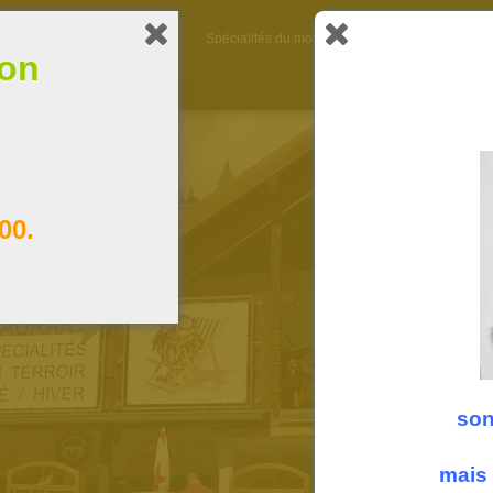
A propos
La carte
Spécialités du moment
Heures d’ouverture
ion
00.
son
mais 