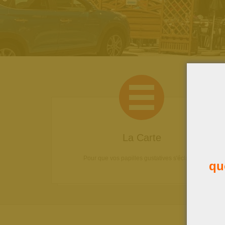
La Carte
Pour que vos papilles gustatives s'éclatent!
qu