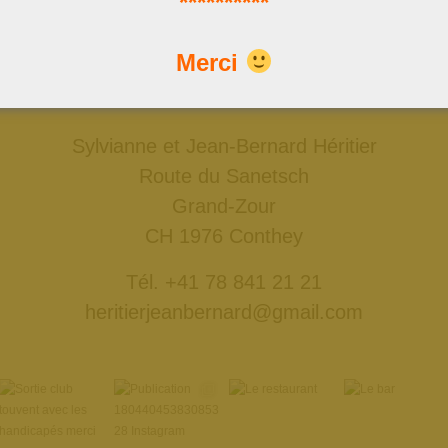
**********
Nous trouver
Merci
Données GPS: 46°18'11.7"N 7°18'50.4"E
ou: 46.303252, 7.313976
Sylvianne et Jean-Bernard Héritier
Route du Sanetsch
Grand-Zour
CH 1976 Conthey
Tél. +41 78 841 21 21
heritierjeanbernard@gmail.com