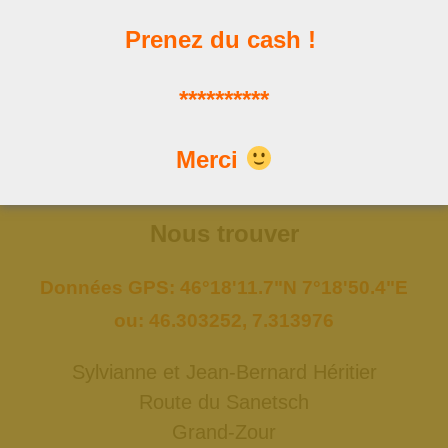
Prenez du cash !
Les news
**********
Les dernières publications
Merci
Nous trouver
Données GPS: 46°18'11.7"N 7°18'50.4"E
ou: 46.303252, 7.313976
Sylvianne et Jean-Bernard Héritier
Route du Sanetsch
Grand-Zour