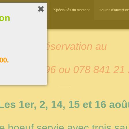
A propos
La carte
Spécialités du moment
Heures d’ouverture
ion
Sur réservation au
00.
7 346 30 96 ou 078 841 21
———-
Les 1er, 2, 14, 15 et 16 aoû
 boeuf servie avec trois sau