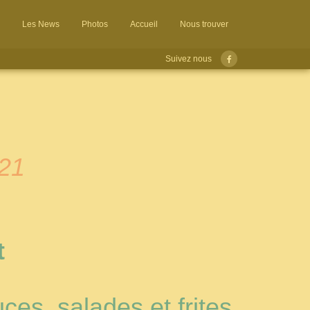
Les News
Photos
Accueil
Nous trouver
Suivez nous
 21
t
ces, salades et frites