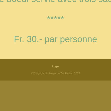
*****
Fr. 30.- par personne
Login
©Copyright: Auberge du Zanfleuron 2017