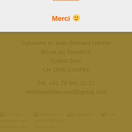
**********
Nous trouver
Merci
Données GPS: 46°18'11.7"N 7°18'50.4"E
ou: 46.303252, 7.313976
Sylvianne et Jean-Bernard Héritier
Route du Sanetsch
Grand-Zour
CH 1976 Conthey
Tél. +41 78 841 21 21
heritierjeanbernard@gmail.com