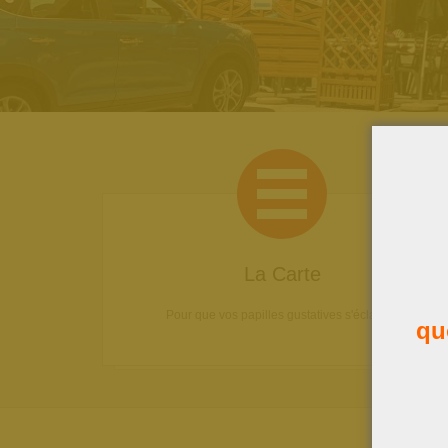
La Carte
Pour que vos papilles gustatives s'éclatent!
qu