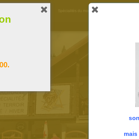
A propos
La carte
Spécialités du moment
Heures d’ouverture
ion
00.
son
mais 