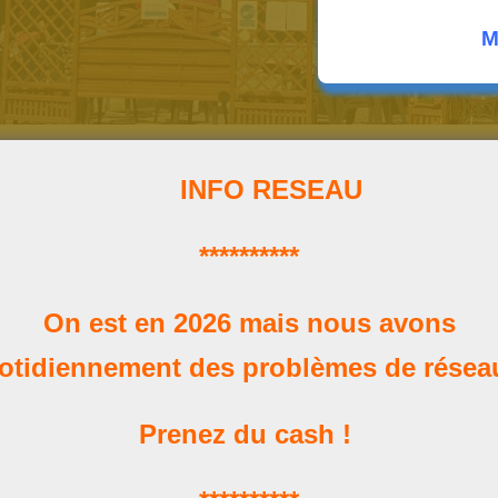
M
INFO RESEAU
**********
Horaires
On est en 2026 mais nous avons
Nos heures d'ouverture
otidiennement des problèmes de rése
Prenez du cash !