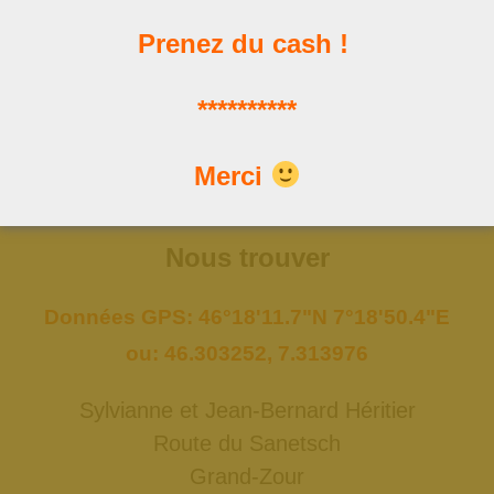
Prenez du cash !
Les news
**********
Les dernières publications
Merci
Nous trouver
Données GPS: 46°18'11.7"N 7°18'50.4"E
ou: 46.303252, 7.313976
Sylvianne et Jean-Bernard Héritier
Route du Sanetsch
Grand-Zour