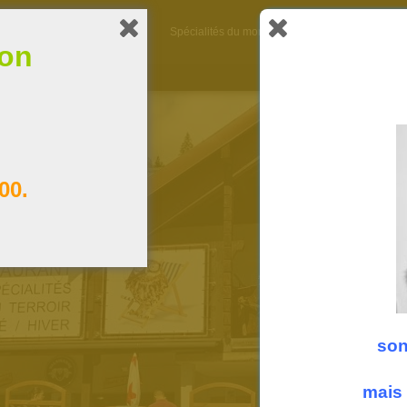
A propos
La carte
Spécialités du moment
Heures d’ouverture
ion
00.
son
mais 