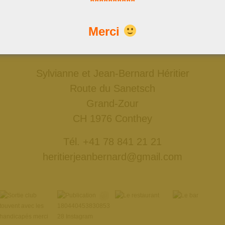
**********
Nous trouver
Merci
Données GPS: 46°18'11.7"N 7°18'50.4"E
ou: 46.303252, 7.313976
Sylvianne et Jean-Bernard Héritier
Route du Sanetsch
Grand-Zour
CH 1976 Conthey
Tél. +41 78 841 21 21
heritierjeanbernard@gmail.com