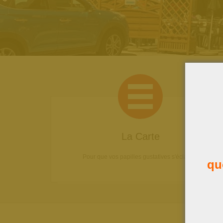
La Carte
Pour que vos papilles gustatives s'éclatent!
qu