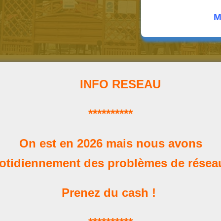
M
INFO RESEAU
**********
Horaires
On est en 2026 mais nous avons
Nos heures d'ouverture
otidiennement des problèmes de rése
Prenez du cash !