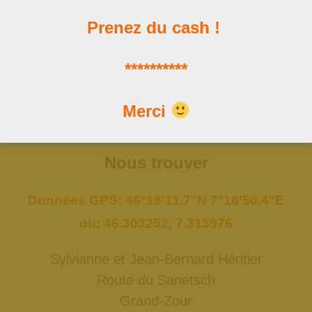
Prenez du cash !
Les news
**********
Les dernières publications
Merci
Nous trouver
Données GPS: 46°18'11.7"N 7°18'50.4"E
ou: 46.303252, 7.313976
Sylvianne et Jean-Bernard Héritier
Route du Sanetsch
Grand-Zour